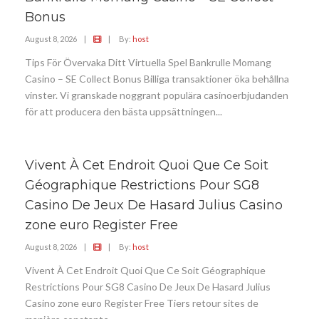
Bonus
August 8, 2026
|
|
By:
host
Tips För Övervaka Ditt Virtuella Spel Bankrulle Momang
Casino – SE Collect Bonus Billiga transaktioner öka behållna
vinster. Vi granskade noggrant populära casinoerbjudanden
för att producera den bästa uppsättningen...
Vivent À Cet Endroit Quoi Que Ce Soit
Géographique Restrictions Pour SG8
Casino De Jeux De Hasard Julius Casino
zone euro Register Free
August 8, 2026
|
|
By:
host
Vivent À Cet Endroit Quoi Que Ce Soit Géographique
Restrictions Pour SG8 Casino De Jeux De Hasard Julius
Casino zone euro Register Free Tiers retour sites de