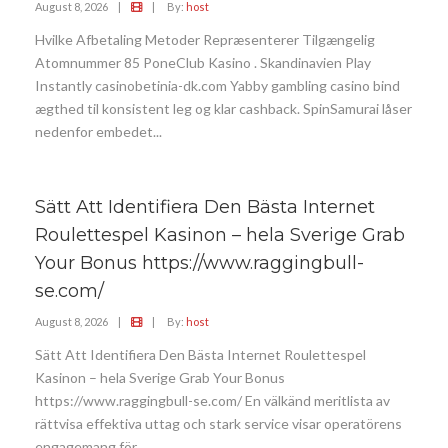
August 8, 2026
|
|
By:
host
Hvilke Afbetaling Metoder Repræsenterer Tilgængelig
Atomnummer 85 PoneClub Kasino . Skandinavien Play
Instantly casinobetinia-dk.com Yabby gambling casino bind
ægthed til konsistent leg og klar cashback. SpinSamurai låser
nedenfor embedet...
Sätt Att Identifiera Den Bästa Internet
Roulettespel Kasinon – hela Sverige Grab
Your Bonus https://www.raggingbull-
se.com/
August 8, 2026
|
|
By:
host
Sätt Att Identifiera Den Bästa Internet Roulettespel
Kasinon – hela Sverige Grab Your Bonus
https://www.raggingbull-se.com/ En välkänd meritlista av
rättvisa effektiva uttag och stark service visar operatörens
engagemang för...