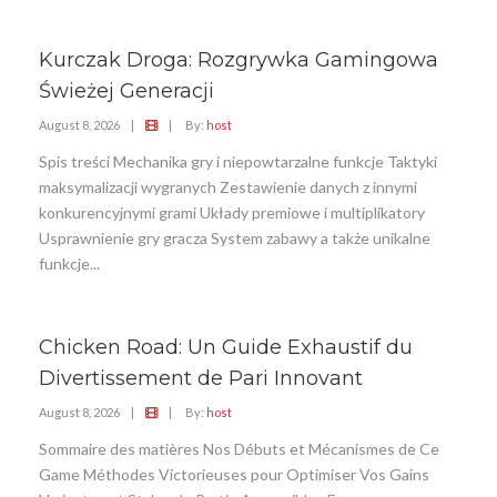
Kurczak Droga: Rozgrywka Gamingowa
Świeżej Generacji
August 8, 2026
|
|
By:
host
Spis treści Mechanika gry i niepowtarzalne funkcje Taktyki
maksymalizacji wygranych Zestawienie danych z innymi
konkurencyjnymi grami Układy premiowe i multiplikatory
Usprawnienie gry gracza System zabawy a także unikalne
funkcje...
Chicken Road: Un Guide Exhaustif du
Divertissement de Pari Innovant
August 8, 2026
|
|
By:
host
Sommaire des matières Nos Débuts et Mécanismes de Ce
Game Méthodes Victorieuses pour Optimiser Vos Gains