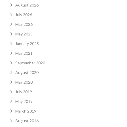
August 2026
July 2026
May 2026
May 2025
January 2025
May 2021
September 2020
August 2020
May 2020
July 2019
May 2019
March 2019
August 2016