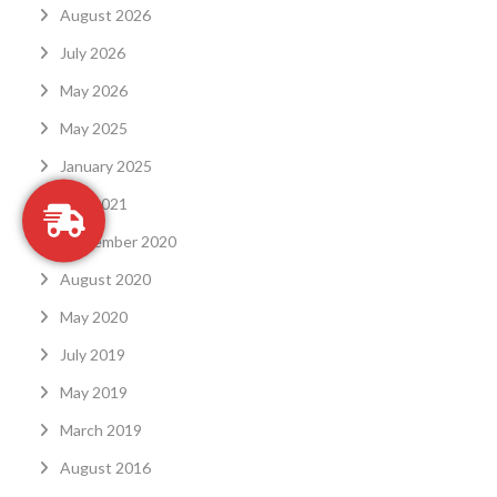
August 2026
July 2026
May 2026
May 2025
January 2025
May 2021
September 2020
August 2020
May 2020
July 2019
May 2019
March 2019
August 2016