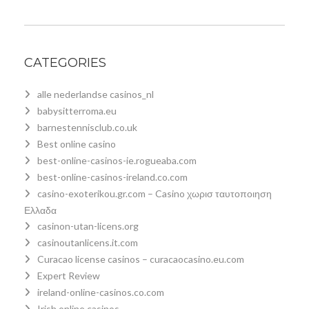
CATEGORIES
alle nederlandse casinos_nl
babysitterroma.eu
barnestennisclub.co.uk
Best online casino
best-online-casinos-ie.rogueaba.com
best-online-casinos-ireland.co.com
casino-exoterikou.gr.com – Casino χωρισ ταυτοποιηση
Ελλαδα
casinon-utan-licens.org
casinoutanlicens.it.com
Curacao license casinos – curacaocasino.eu.com
Expert Review
ireland-online-casinos.co.com
Irish online casinos