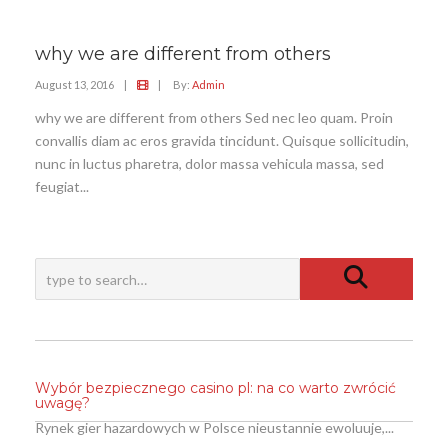
why we are different from others
August 13, 2016
|
|
By:
Admin
why we are different from others Sed nec leo quam. Proin
convallis diam ac eros gravida tincidunt. Quisque sollicitudin,
nunc in luctus pharetra, dolor massa vehicula massa, sed
feugiat...
Wybór bezpiecznego casino pl: na co warto zwrócić
uwagę?
Rynek gier hazardowych w Polsce nieustannie ewoluuje,...