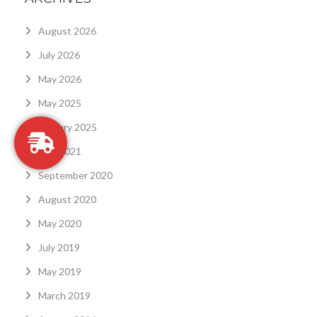
August 2026
July 2026
May 2026
May 2025
January 2025
May 2021
September 2020
August 2020
May 2020
July 2019
May 2019
March 2019