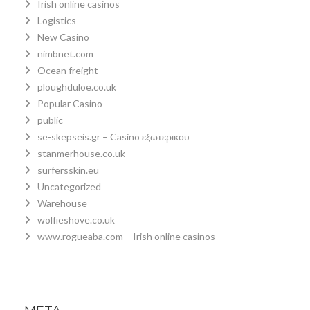
Irish online casinos
Logistics
New Casino
nimbnet.com
Ocean freight
ploughduloe.co.uk
Popular Casino
public
se-skepseis.gr – Casino εξωτερικου
stanmerhouse.co.uk
surfersskin.eu
Uncategorized
Warehouse
wolfieshove.co.uk
www.rogueaba.com – Irish online casinos