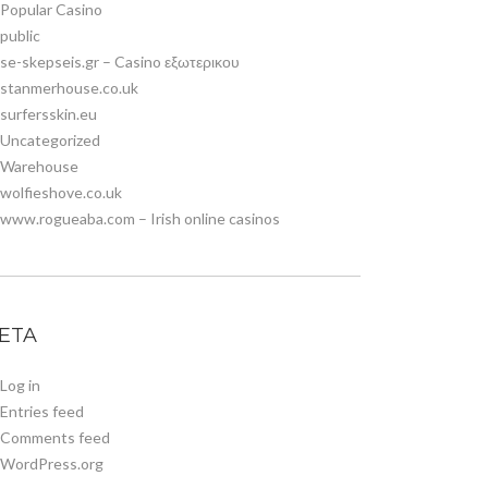
Popular Casino
public
se-skepseis.gr – Casino εξωτερικου
stanmerhouse.co.uk
surfersskin.eu
Uncategorized
Warehouse
wolfieshove.co.uk
www.rogueaba.com – Irish online casinos
ETA
Log in
Entries feed
Comments feed
WordPress.org