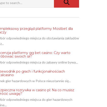
mpleksowy przegląd platformy Mostbet dla
aczy
bór odpowiedniego miejsca do obstawiania zakładów
z...
cenzja platformy gg bet casino: Czy warto
róbować swoich sił?
bór odpowiedniego miejsca do zabawy online bywa...
zewodnik po grach i funkcjonalnościach
talcasino
ek gier hazardowych w Polsce nieustannie się...
zpieczna rozrywka w casino pl: Na co musisz
rócić uwagę?
bór odpowiedniego miejsca do gier hazardowych
ine...