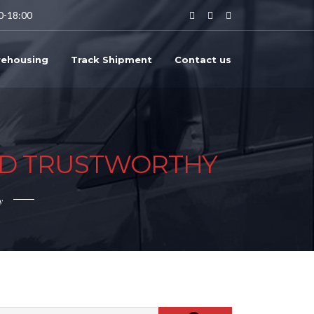
0-18:00
ehousing
Track Shipment
Contact us
AND TRUSTWORTHY
y