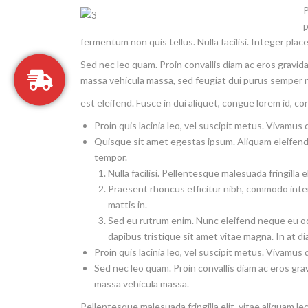
P
p
fermentum non quis tellus. Nulla facilisi. Integer place
Sed nec leo quam. Proin convallis diam ac eros gravida 
massa vehicula massa, sed feugiat dui purus semper n
est eleifend. Fusce in dui aliquet, congue lorem id,
Proin quis lacinia leo, vel suscipit metus. Vivamus 
Quisque sit amet egestas ipsum. Aliquam eleifend 
tempor.
Nulla facilisi. Pellentesque malesuada fringilla 
Praesent rhoncus efficitur nibh, commodo interd
mattis in.
Sed eu rutrum enim. Nunc eleifend neque eu odi
dapibus tristique sit amet vitae magna. In at d
Proin quis lacinia leo, vel suscipit metus. Vivamus 
Sed nec leo quam. Proin convallis diam ac eros grav
massa vehicula massa.
Pellentesque malesuada fringilla elit, vitae aliquam l