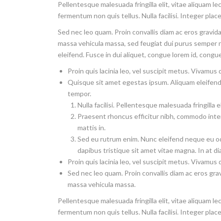
Pellentesque malesuada fringilla elit, vitae aliquam l
fermentum non quis tellus. Nulla facilisi. Integer place
Sed nec leo quam. Proin convallis diam ac eros gravida 
massa vehicula massa, sed feugiat dui purus semper n
eleifend. Fusce in dui aliquet, congue lorem id, con
Proin quis lacinia leo, vel suscipit metus. Vivamus 
Quisque sit amet egestas ipsum. Aliquam eleifend 
tempor.
Nulla facilisi. Pellentesque malesuada fringilla 
Praesent rhoncus efficitur nibh, commodo interd
mattis in.
Sed eu rutrum enim. Nunc eleifend neque eu odi
dapibus tristique sit amet vitae magna. In at d
Proin quis lacinia leo, vel suscipit metus. Vivamus 
Sed nec leo quam. Proin convallis diam ac eros grav
massa vehicula massa.
Pellentesque malesuada fringilla elit, vitae aliquam l
fermentum non quis tellus. Nulla facilisi. Integer place