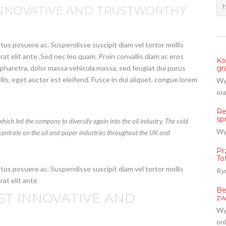
 INNOVATIVE AND TRUSTWORTHY
ectus posuere ac. Suspendisse suscipit diam vel tortor mollis
erat elit ante .Sed nec leo quam. Proin convallis diam ac eros
Ko
s pharetra, dolor massa vehicula massa, sed feugiat dui purus
gr
s, eget auctor est eleifend. Fusce in dui aliquet, congue lorem
Wy
ora
Re
sp
hich led the company to diversify again into the oil industry. The cold
Wy
ncentrate on the oil and paper industries throughout the UK and
Pr
To
ectus posuere ac. Suspendisse suscipit diam vel tortor mollis
Ryn
rat elit ante
Be
OST INNOVATIVE AND
zw
Wy
onl