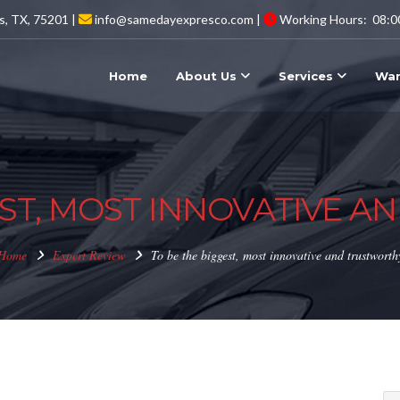
s, TX, 75201 |
info@samedayexpresco.com |
Working Hours: 08:0
Home
About Us
Services
War
EST, MOST INNOVATIVE 
Home
Expert Review
To be the biggest, most innovative and trustworth