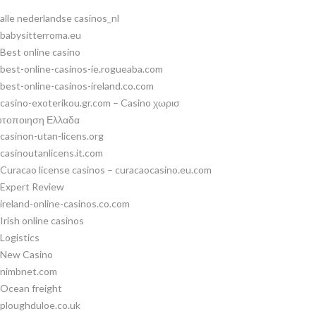
alle nederlandse casinos_nl
babysitterroma.eu
Best online casino
best-online-casinos-ie.rogueaba.com
best-online-casinos-ireland.co.com
casino-exoterikou.gr.com – Casino χωρισ
υτοποιηση Ελλαδα
casinon-utan-licens.org
casinoutanlicens.it.com
Curacao license casinos – curacaocasino.eu.com
Expert Review
ireland-online-casinos.co.com
Irish online casinos
Logistics
New Casino
nimbnet.com
Ocean freight
ploughduloe.co.uk