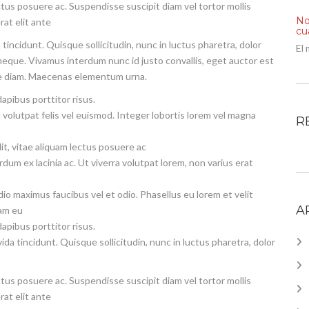
ectus posuere ac. Suspendisse suscipit diam vel tortor mollis
No
rat elit ante
cu
tincidunt. Quisque sollicitudin, nunc in luctus pharetra, dolor
El 
eque. Vivamus interdum nunc id justo convallis, eget auctor est
gue diam. Maecenas elementum urna.
dapibus porttitor risus.
volutpat felis vel euismod. Integer lobortis lorem vel magna
R
elit, vitae aliquam lectus posuere ac
um ex lacinia ac. Ut viverra volutpat lorem, non varius erat
o maximus faucibus vel et odio. Phasellus eu lorem et velit
A
iam eu
dapibus porttitor risus.
ida tincidunt. Quisque sollicitudin, nunc in luctus pharetra, dolor
ectus posuere ac. Suspendisse suscipit diam vel tortor mollis
rat elit ante