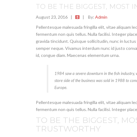
TO BE THE BIGGEST, MOST
August 23, 2016
|
|
By:
Admin
Pellentesque malesuada fringilla elit, vitae aliquam l
fermentum non quis tellus. Nulla facilisi. Integer plac
gravida tincidunt. Quisque sollicitudin, nunc in luctu
semper neque. Vivamus interdum nunc id justo convalli
id, congue diam. Maecenas elementum urna.
1984 saw a severe downturn in the fish industry, w
store side of the business was sold in 1988 to co
Europe.
Pellentesque malesuada fringilla elit, vitae aliquam l
fermentum non quis tellus. Nulla facilisi. Integer place
TO BE THE BIGGEST, M
TRUSTWORTHY