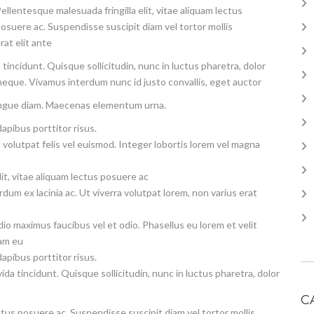
ellentesque malesuada fringilla elit, vitae aliquam lectus
osuere ac. Suspendisse suscipit diam vel tortor mollis
rat elit ante
tincidunt. Quisque sollicitudin, nunc in luctus pharetra, dolor
eque. Vivamus interdum nunc id justo convallis, eget auctor
 congue diam. Maecenas elementum urna.
dapibus porttitor risus.
volutpat felis vel euismod. Integer lobortis lorem vel magna
elit, vitae aliquam lectus posuere ac
um ex lacinia ac. Ut viverra volutpat lorem, non varius erat
o maximus faucibus vel et odio. Phasellus eu lorem et velit
iam eu
dapibus porttitor risus.
ida tincidunt. Quisque sollicitudin, nunc in luctus pharetra, dolor
C
ectus posuere ac. Suspendisse suscipit diam vel tortor mollis