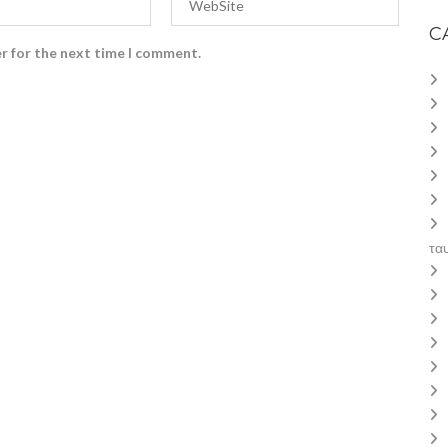
C
r for the next time I comment.
τα