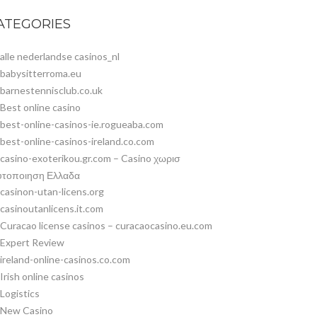
ATEGORIES
alle nederlandse casinos_nl
babysitterroma.eu
barnestennisclub.co.uk
Best online casino
best-online-casinos-ie.rogueaba.com
best-online-casinos-ireland.co.com
casino-exoterikou.gr.com – Casino χωρισ
υτοποιηση Ελλαδα
casinon-utan-licens.org
casinoutanlicens.it.com
Curacao license casinos – curacaocasino.eu.com
Expert Review
ireland-online-casinos.co.com
Irish online casinos
Logistics
New Casino