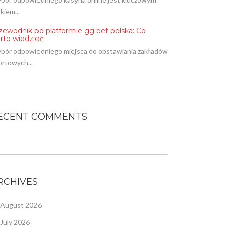
kiem...
zewodnik po platformie gg bet polska: Co
rto wiedzieć
bór odpowiedniego miejsca do obstawiania zakładów
ortowych...
ECENT COMMENTS
RCHIVES
August 2026
July 2026