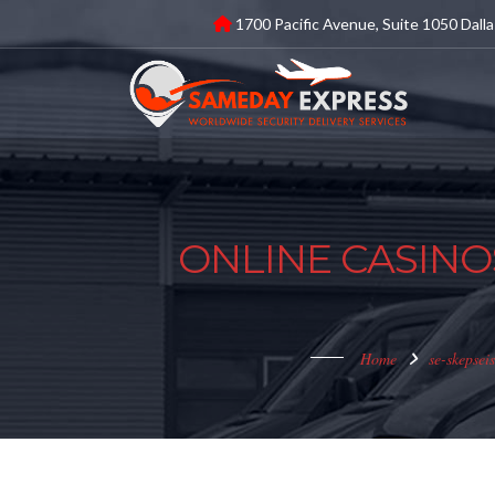
1700 Pacific Avenue, Suite 1050 Dalla
ONLINE CASINOS
Home
se-skepsei