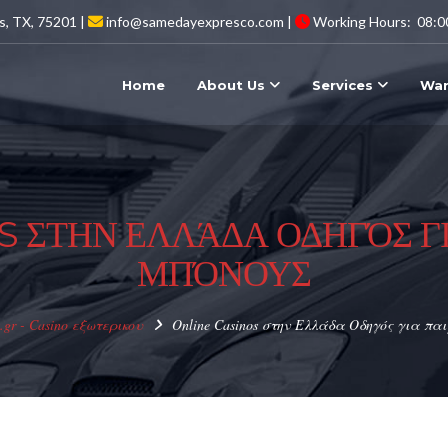
s, TX, 75201 |
info@samedayexpresco.com |
Working Hours: 08:0
Home
About Us
Services
War
 ΣΤΗΝ ΕΛΛΆΔΑ ΟΔΗΓΌΣ ΓΙ
ΜΠΌΝΟΥΣ
s.gr - Casino εξωτερικου
Online Casinos στην Ελλάδα Οδηγός για πα